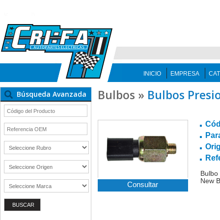
INICIO
EMPRESA
CA
Bulbos »
Bulbos Presi
Búsqueda Avanzada
Cód
Par
Ori
Ref
Bulbo 
New Be
Consultar