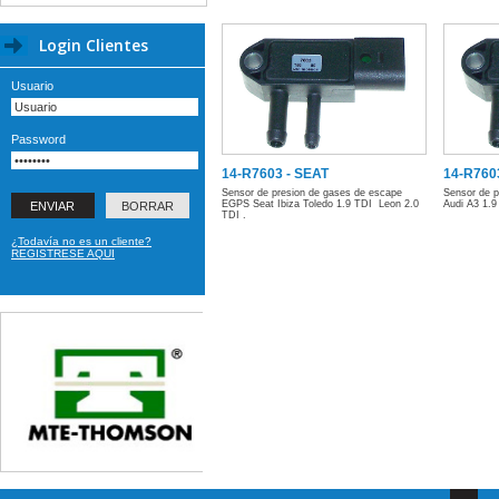
Login Clientes
Usuario
Password
14-R7603 - SEAT
14-R760
Sensor de presion de gases de escape
Sensor de 
EGPS Seat Ibiza Toledo 1.9 TDI Leon 2.0
Audi A3 1.9
TDI .
¿Todavía no es un cliente?
REGISTRESE AQUI