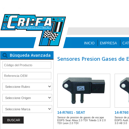
INICIO
EMPRESA
CA
Búsqueda Avanzada
Sensores Presion Gases de 
14-R7601 - SEAT
14-R760
Sensor de presion de gases de escape
Sensor de p
EGPS Seat Altea 2.0 TDI Toledo 1.9 2.0
EGPS Audi 
TDI Leon 2.0 TDI
3.0 A8 3.0