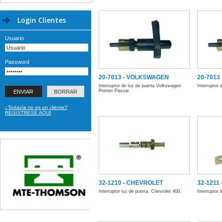
Login Clientes
Usuario
Password
20-7013 - VOLKSWAGEN
20-7013
Interruptor de luz de puerta Volkswagen
Interruptor 
Pointer Passat
¿Todavía no es un cliente?
REGISTRESE AQUI
32-1210 - CHEVROLET
32-1211
Interruptor luz de puerta. Chevrolet 400.
Interruptor 