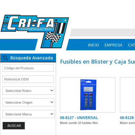
INICIO
EMPRESA
CA
Búsqueda Avanzada
Fusibles en Blister y Caja Su
08-8127 - UNIVERSAL
08-8128
Blister surtido 10 fusibles Mini .
Blister surt