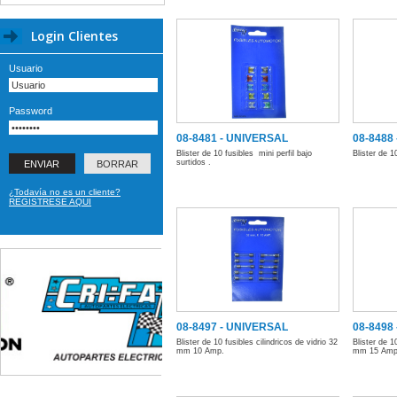
Login Clientes
Usuario
Password
08-8481 - UNIVERSAL
08-8488
Blister de 10 fusibles mini perfil bajo
Blister de 1
surtidos .
¿Todavía no es un cliente?
REGISTRESE AQUI
08-8497 - UNIVERSAL
08-8498
Blister de 10 fusibles cilindricos de vidrio 32
Blister de 10
mm 10 Amp.
mm 15 Amp