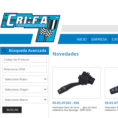
INICIO
EMPRESA
CA
Búsqueda Avanzada
Novedades
55-01-07243 - KIA
55-01-0
Interruptor llave de luces , giro sin faros
Interruptor 
neblineros Kia Sportage 2005-2012 .
neblineros 