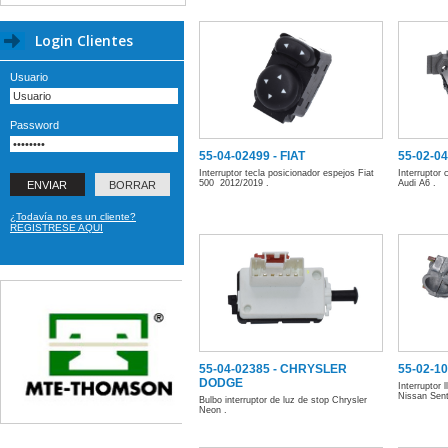
Login Clientes
Usuario
Password
55-04-02499 - FIAT
55-02-04
Interruptor tecla posicionador espejos Fiat
Interruptor 
500 2012/2019 .
Audi A6 .
¿Todavía no es un cliente?
REGISTRESE AQUI
55-04-02385 - CHRYSLER
55-02-1
DODGE
Interruptor 
Nissan Sent
Bulbo interruptor de luz de stop Chrysler
Neon .