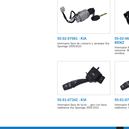
55-02-07081 - KIA
55-02-0
BENZ
Interruptor llave de contacto y arranque Kia
Sportage 2005/2010 .
Interruptor 
universal 
omnibus .
55-01-07342 - KIA
55-01-0
Interruptor llave de luces , giro con faros
Interruptor 
neblineros Kia Sportage 2005-2012 .
neblineros